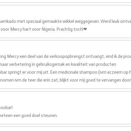
kraamkado met speciaal gemaakte wikkel weggegeven. Werd leuk ontva
ok voor Mercy hart voor Nigeria. Prachtig toch!❤
chting Mercy een deel van de verkoopopbrengst ontvangt, vind ik de pr
naar verbetering in gebruiksgemak en kwaliteit van producten
ar springt er voor mij uit. Een medicinale shampoo (ivm eczeem op h
enomen ivm de teer die erin zat, blijkt voor mij goed te vervangen d
oobar!
n meteen een goed doel steunen.