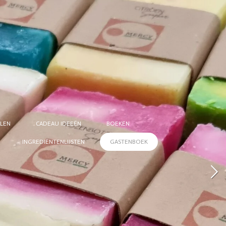
LEN
CADEAU IDEEËN
BOEKEN
INGREDIËNTENLIJSTEN
GASTENBOEK