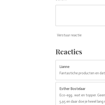
r
r
e
n
Verstuur reactie
Reacties
Lianne
Fantastiche producten en dat
Esther Bostelaar
Eco-egg.. wat en topper. Geen
5,95 en daar doe je heeel lan