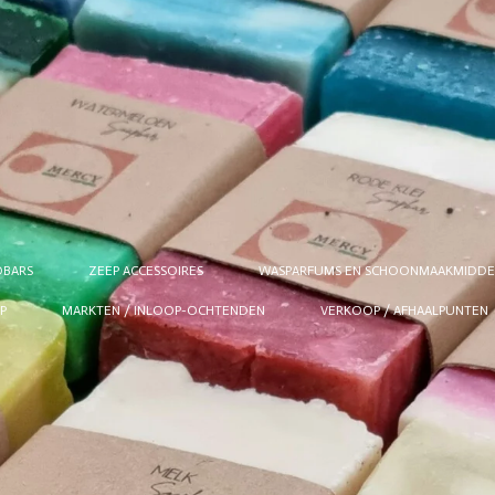
BARS
ZEEP ACCESSOIRES
WASPARFUMS EN SCHOONMAAKMIDDE
P
MARKTEN / INLOOP-OCHTENDEN
VERKOOP / AFHAALPUNTEN