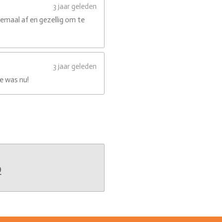
3 jaar geleden
lemaal af en gezellig om te
3 jaar geleden
e was nu!
b