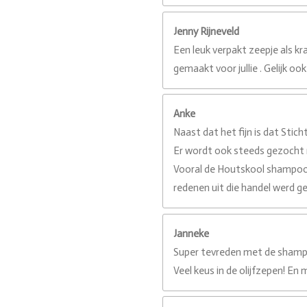
Jenny Rijneveld
Een leuk verpakt zeepje als 
gemaakt voor jullie . Gelijk o
Anke
Naast dat het fijn is dat Sti
Er wordt ook steeds gezocht 
Vooral de Houtskool shampoob
redenen uit die handel werd g
Janneke
Super tevreden met de shamp
Veel keus in de olijfzepen! E