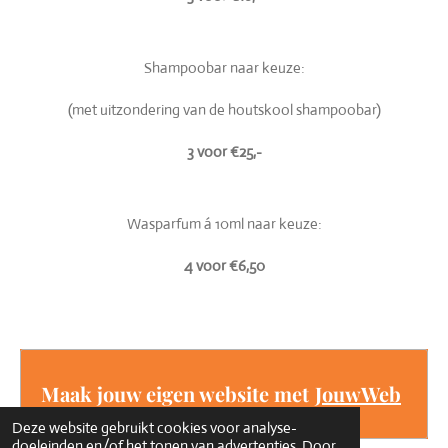
Shampoobar naar keuze:
(met uitzondering van de houtskool shampoobar)
3 voor €25,-
Wasparfum á 10ml naar keuze:
4 voor
€6,50
Maak jouw eigen website met
JouwWeb
Deze website gebruikt cookies voor analyse-
doeleinden en/of het tonen van advertenties. Door