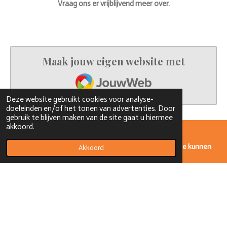
Vraag ons er vrijblijvend meer over.
Maak jouw eigen website met
JouwWeb
Deze website gebruikt cookies voor analyse-
doeleinden en/of het tonen van advertenties. Door
gebruik te blijven maken van de site gaat u hiermee
akkoord.
Aan de op deze site geboden producten en informatie kunnen
Akkoord
geen rechten worden ontleend.
© 2022 - verkoopstichtingmercy
Powered by
JouwWeb