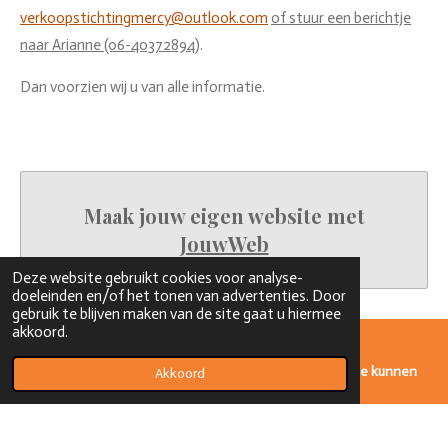
verkoopstichtingmercy@outlook.com
of stuur een berichtje
naar Arianne (06-40372894)
.
Dan voorzien wij u van alle informatie.
Maak jouw eigen website met
JouwWeb
Deze website gebruikt cookies voor analyse-
doeleinden en/of het tonen van advertenties. Door
gebruik te blijven maken van de site gaat u hiermee
akkoord.
Aan de op deze site geboden producten en informatie kunnen
Akkoord
geen rechten worden ontleend.